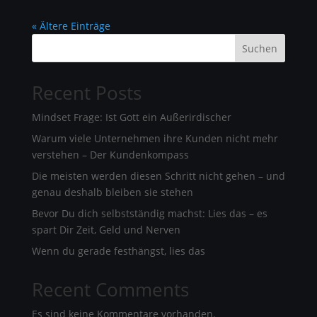
« Ältere Einträge
Suchen
Recent Posts
Mindset Frage: Ist Gott ein Außerirdischer
Warum viele Unternehmen ihre Kunden nicht mehr
verstehen – Der Kundenkompass
Die meisten werden diesen Schritt nicht gehen – und
genau deshalb bleiben sie stehen
Bevor Du dich selbstständig machst: Lies das – es
spart Dir Zeit, Geld und Nerven
Wenn du gerade festhängst, lies das
Recent Comments
Es sind keine Kommentare vorhanden.