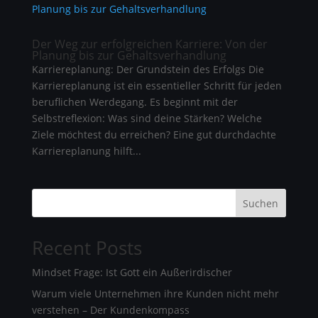
Der Weg zur erfolgreichen Karriere: Von der
Planung bis zur Gehaltsverhandlung
Karriereplanung: Der Grundstein des Erfolgs Die
Karriereplanung ist ein essentieller Schritt für jeden
beruflichen Werdegang. Es beginnt mit der
Selbstreflexion: Was sind deine Stärken? Welche
Ziele möchtest du erreichen? Eine gut durchdachte
Karriereplanung hilft...
Suchen
Recent Posts
Mindset Frage: Ist Gott ein Außerirdischer
Warum viele Unternehmen ihre Kunden nicht mehr
verstehen – Der Kundenkompass