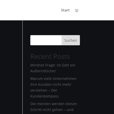
Start
Suchen
Recent Posts
Mindset Frage: Ist Gott ein
Außerirdischer
Warum viele Unternehmen
ihre Kunden nicht mehr
verstehen – Der
Kundenkompass
Die meisten werden diesen
Schritt nicht gehen – und