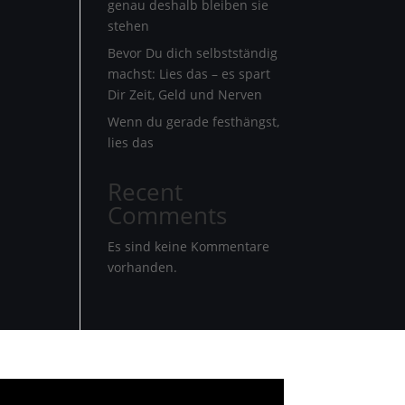
genau deshalb bleiben sie
stehen
Bevor Du dich selbstständig
machst: Lies das – es spart
Dir Zeit, Geld und Nerven
Wenn du gerade festhängst,
lies das
Recent
Comments
Es sind keine Kommentare
vorhanden.