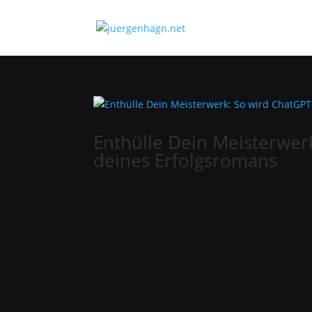
Enthülle Dein Meisterwer
deines Erfolgsromans