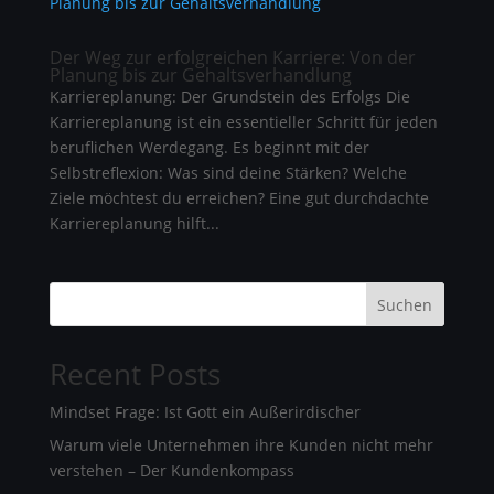
Der Weg zur erfolgreichen Karriere: Von der
Planung bis zur Gehaltsverhandlung
Karriereplanung: Der Grundstein des Erfolgs Die
Karriereplanung ist ein essentieller Schritt für jeden
beruflichen Werdegang. Es beginnt mit der
Selbstreflexion: Was sind deine Stärken? Welche
Ziele möchtest du erreichen? Eine gut durchdachte
Karriereplanung hilft...
Suchen
Recent Posts
Mindset Frage: Ist Gott ein Außerirdischer
Warum viele Unternehmen ihre Kunden nicht mehr
verstehen – Der Kundenkompass