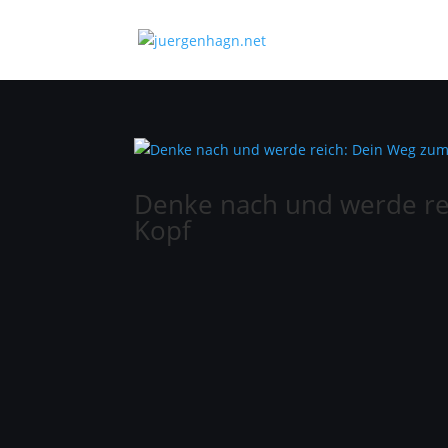
Denke nach und werde rei
Kopf