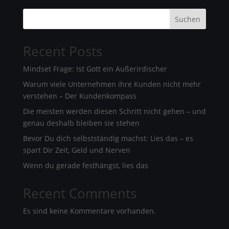
Suchen
Recent Posts
Mindset Frage: Ist Gott ein Außerirdischer
Warum viele Unternehmen ihre Kunden nicht mehr
verstehen – Der Kundenkompass
Die meisten werden diesen Schritt nicht gehen – und
genau deshalb bleiben sie stehen
Bevor Du dich selbstständig machst: Lies das – es
spart Dir Zeit, Geld und Nerven
Wenn du gerade festhängst, lies das
Recent Comments
Es sind keine Kommentare vorhanden.