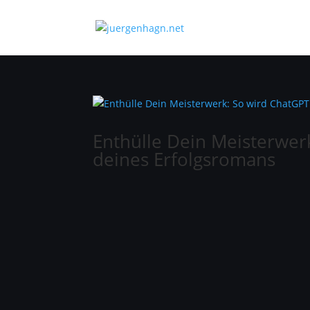
Enthülle Dein Meisterwer
deines Erfolgsromans