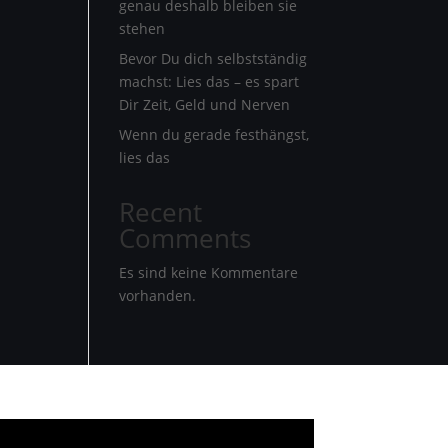
genau deshalb bleiben sie
stehen
Bevor Du dich selbstständig
machst: Lies das – es spart
Dir Zeit, Geld und Nerven
Wenn du gerade festhängst,
lies das
Recent
Comments
Es sind keine Kommentare
vorhanden.