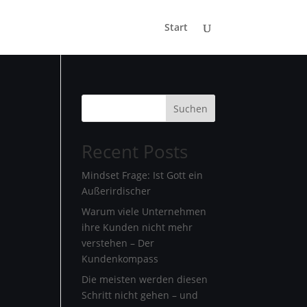
Start
Suchen
Recent Posts
Mindset Frage: Ist Gott ein
Außerirdischer
Warum viele Unternehmen
ihre Kunden nicht mehr
verstehen – Der
Kundenkompass
Die meisten werden diesen
Schritt nicht gehen – und