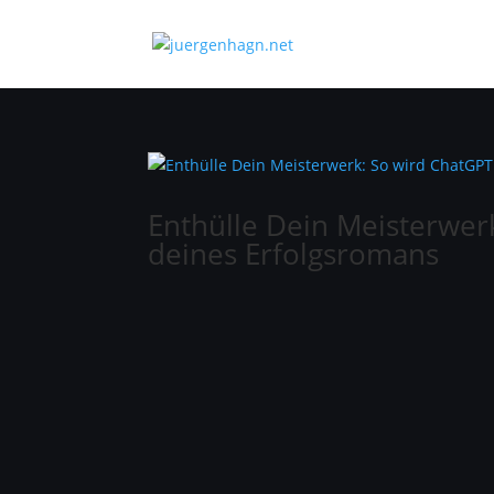
Enthülle Dein Meisterwer
deines Erfolgsromans