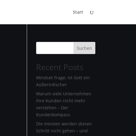
Start
Suchen
Recent Posts
Mindset Frage: Ist Gott ein
Außerirdischer
Warum viele Unternehmen
ihre Kunden nicht mehr
verstehen – Der
Kundenkompass
Die meisten werden diesen
Schritt nicht gehen – und