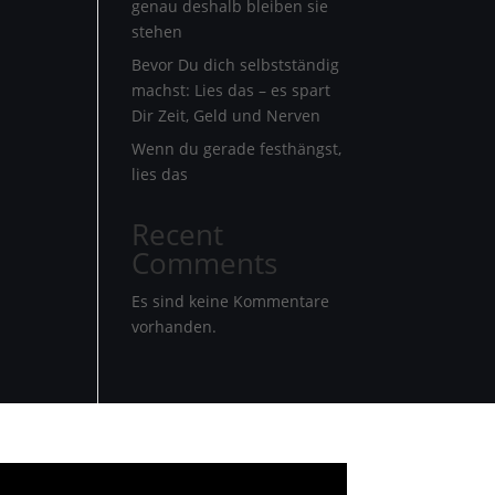
genau deshalb bleiben sie
stehen
Bevor Du dich selbstständig
machst: Lies das – es spart
Dir Zeit, Geld und Nerven
Wenn du gerade festhängst,
lies das
Recent
Comments
Es sind keine Kommentare
vorhanden.