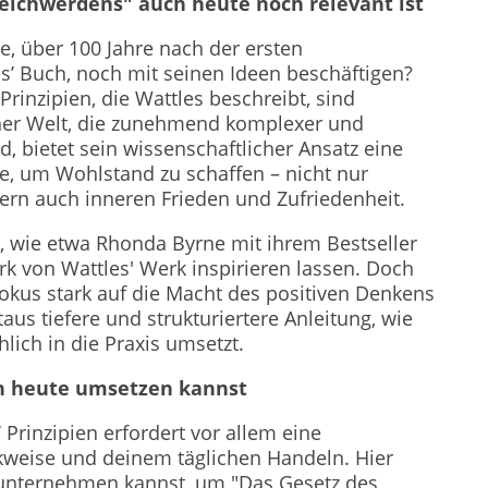
ichwerdens" auch heute noch relevant ist
, über 100 Jahre nach der ersten
s’ Buch, noch mit seinen Ideen beschäftigen?
 Prinzipien, die Wattles beschreibt, sind
einer Welt, die zunehmend komplexer und
d, bietet sein wissenschaftlicher Ansatz eine
e, um Wohlstand zu schaffen – nicht nur
ern auch inneren Frieden und Zufriedenheit.
, wie etwa Rhonda Byrne mit ihrem Bestseller
ark von Wattles' Werk inspirieren lassen. Doch
okus stark auf die Macht des positiven Denkens
taus tiefere und strukturiertere Anleitung, wie
lich in die Praxis umsetzt.
en heute umsetzen kannst
Prinzipien erfordert vor allem eine
weise und deinem täglichen Handeln. Hier
u unternehmen kannst, um "Das Gesetz des