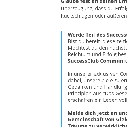
Glaube fest an deinen Erf
Überzeugung, dass du Erfolg
Rückschlägen oder äußere
Werde Teil des Success
Bist du bereit, diese zei
Möchtest du den nächst
Reichtum und Erfolg besc
SuccessClub Communi
In unserer exklusiven C
dabei, unsere Ziele zu e
Gedanken und Handlunge
Prinzipien aus "Das Ges
erschaffen ein Leben vol
Melde dich jetzt an un
Gemeinschaft von Gleic
Träume zu verwirklich