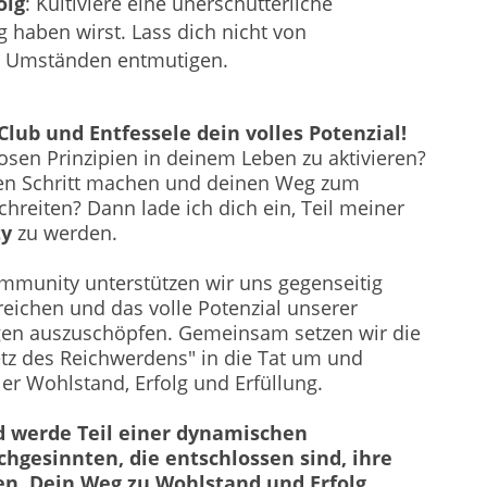
olg
: Kultiviere eine unerschütterliche
 haben wirst. Lass dich nicht von
n Umständen entmutigen.
Club und Entfessele dein volles Potenzial!
tlosen Prinzipien in deinem Leben zu aktivieren?
en Schritt machen und deinen Weg zum
hreiten? Dann lade ich dich ein, Teil meiner
ty
zu werden.
ommunity unterstützen wir uns gegenseitig
rreichen und das volle Potenzial unserer
n auszuschöpfen. Gemeinsam setzen wir die
etz des Reichwerdens" in die Tat um und
ler Wohlstand, Erfolg und Erfüllung.
d werde Teil einer dynamischen
hgesinnten, die entschlossen sind, ihre
en. Dein Weg zu Wohlstand und Erfolg