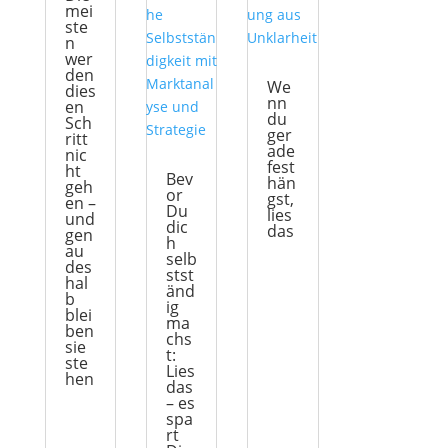
mei
ste
n
wer
den
We
dies
nn
en
du
Sch
ger
ritt
ade
nic
fest
ht
Bev
hän
geh
or
gst,
en –
Du
lies
und
dic
das
gen
h
au
selb
des
stst
hal
änd
b
ig
blei
ma
ben
chs
sie
t:
ste
Lies
hen
das
– es
spa
rt