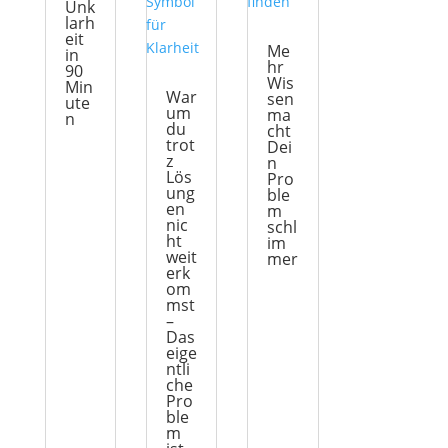
Unk
larh
eit
Me
in
hr
90
Wis
Min
War
sen
ute
um
ma
n
du
cht
trot
Dei
z
n
Lös
Pro
ung
ble
en
m
nic
schl
ht
im
weit
mer
erk
om
mst
–
Das
eige
ntli
che
Pro
ble
m