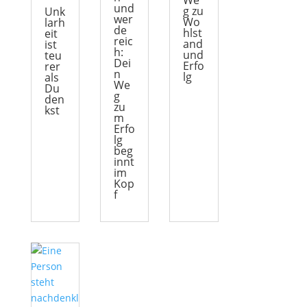
We
und
g zu
Unk
wer
Wo
larh
de
hlst
eit
reic
and
ist
h:
und
teu
Dei
Erfo
rer
n
lg
als
We
Du
g
den
zu
kst
m
Erfo
lg
beg
innt
im
Kop
f